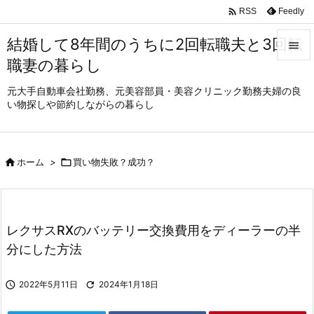

Feedly
RSS
結婚して8年間のうちに2回転職夫と3回転

職妻の暮らし

メニュ
元大手自動車会社勤務、元美容部員・美容クリニック勤務夫婦の良
い物探しや節約しながらの暮らし

サイド

前へ

ホーム
>

買い物失敗？成功？

次へ

レクサスRXのバッテリー交換費用をディーラーの半
検索
分にした方法

2022年5月11日

2024年1月18日