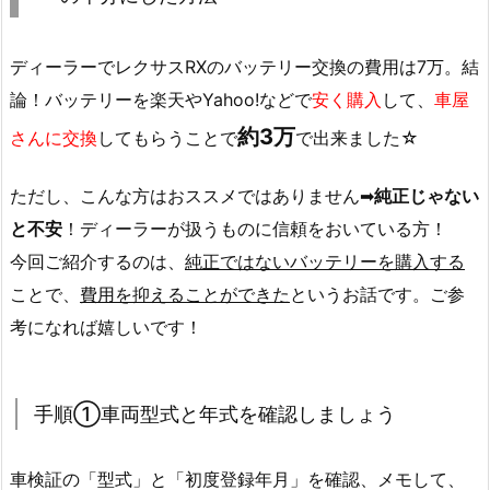
ディーラーでレクサスRXのバッテリー交換の費用は7万。結
論！バッテリーを楽天やYahoo!などで
安く購入
して、
車屋
約3万
さんに交換
してもらうことで
で出来ました☆
ただし、こんな方はおススメではありません➡
純正じゃない
と不安
！ディーラーが扱うものに信頼をおいている方！
今回ご紹介するのは、
純正ではないバッテリーを購入する
ことで、
費用を抑えることができた
というお話です。ご参
考になれば嬉しいです！
手順①車両型式と年式を確認しましょう
車検証の「型式」と「初度登録年月」を確認、メモして、